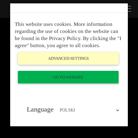
This website uses cookies. More information
Your current region: UKRAINE
regarding the use of cookies on the website can
You current language: УКРАЇНСЬКA
be found in the Privacy Policy. By clicking the "I
You can change your language and region clicking
here.
agree" button, you agree to all cookies.
ADVANCED SETTINGS
GO TO WEBSITE
Language