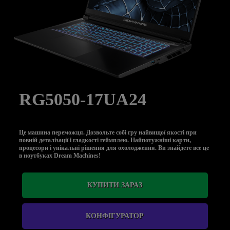
RG5050-17UA24
Це машина переможця. Дозвольте собі гру найвищої якості при
повній деталізації і гладкості геймплею. Найпотужніші карти,
процесори і унікальні рішення для охолодження. Ви знайдете все це
в ноутбуках Dream Machines!
КУПИТИ ЗАРАЗ
КОНФІГУРАТОР