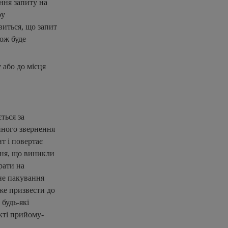
ння запиту на
ру
виться, що запит
кож буде
 або до місця
ться за
йного звернення
т і повертає
ння, що виникли
рати на
не пакування
же призвести до
будь-які
кті прийому-