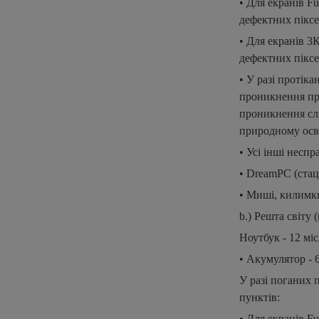
• Для екранів Fu
дефектних піксе
• Для екранів 3
дефектних піксе
• У разі протіка
проникнення пр
проникнення слі
природному осв
• Усі інші несп
• DreamPC (стац
• Миші, килимки
b.) Решта світ
Ноутбук - 12 міс
• Акумулятор - 6
У разі поганих 
пунктiв:
• Для екранів Fu