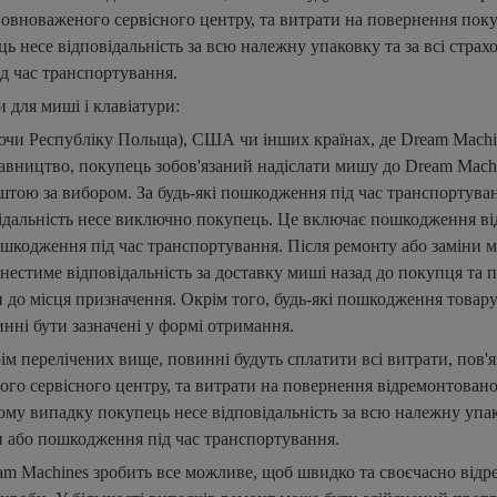
овноваженого сервісного центру, та витрати на повернення пок
ь несе відповідальність за всю належну упаковку та за всі страхо
д час транспортування.
 для миші і клавіатури:
ючи Республіку Польща), США чи інших країнах, де Dream Machi
авництво, покупець зобов'язаний надіслати мишу до Dream Machi
штою за вибором. За будь-які пошкодження під час транспортува
ідальність несе виключно покупець. Це включає пошкодження ві
шкодження під час транспортування. Після ремонту або заміни 
нестиме відповідальність за доставку миші назад до покупця та
и до місця призначення. Окрім того, будь-які пошкодження товар
нні бути зазначені у формі отримання.
рім перелічених вище, повинні будуть сплатити всі витрати, пов'я
го сервісного центру, та витрати на повернення відремонтовано
ому випадку покупець несе відповідальність за всю належну упако
и або пошкодження під час транспортування.
am Machines зробить все можливе, щоб швидко та своєчасно відр