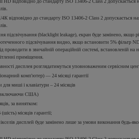
ll HD відповідно до стандарту ISO 13406-2 Class 2 допускається н
лів.
К/4К відповідно до стандарту ISO 13406-2 Class 2 допускається на
лів.
ння підсвічування (blacklight leakage), екран буде замінено, якщо р
отеченного підсвічування видно, якщо встановити 5% фільтр ND
д проводити в звичайній операційній системі, встановленій на н
ітленні приміщення.
равності дисплея розглядатимуться уповноваженим сервісним цен
іонарний комп'ютер) — 24 місяці гарантії
 для миші і клавіатури – 24 місяців
у (включаючи США)
яців, за винятком:
 (шість) місяців гарантії;
пікселів дисплей буде замінено лише за умови виконання будь-як
ll HD відповідно до стандарту ISO 13406-2 Class 2 допускається н