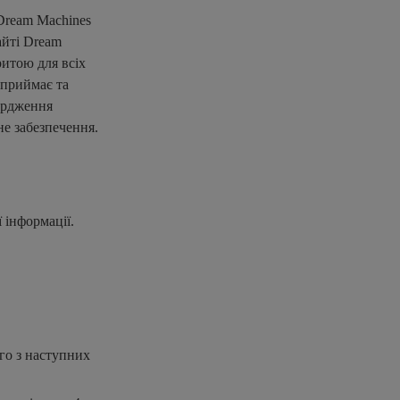
Dream Machines
айті Dream
ритою для всіх
 приймає та
ердження
не забезпечення.
ї інформації.
ого з наступних