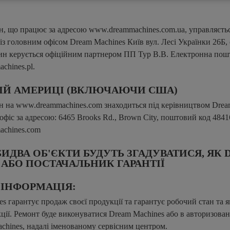
н, що працює за адресою www.dreammachines.com.ua, управляєть
із головним офісом Dream Machines Київ вул. Лесі Українки 26Б, 
ин керується офіційним партнером ПП Тур В.В. Електронна пош
chines.pl.
НІЙ АМЕРИЦІ (ВКЛЮЧАЮЧИ США)
н на www.dreammachines.com знаходиться під керівництвом Dream
фіс за адресою: 6465 Brooks Rd., Brown City, поштовий код 48416,
achines.com
БИДВА ОБ'ЄКТИ БУДУТЬ ЗГАДУВАТИСЯ, ЯК
 АБО ПОСТАЧАЛЬНИК ГАРАНТІЇ
 ІНФОРМАЦІЯ:
s гарантує продаж своєї продукції та гарантує робочий стан та як
ції. Ремонт буде виконуватися Dream Machines або в авторизова
chines, надалі іменованому сервісним центром.