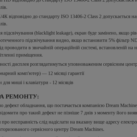
лів.
К/4К відповідно до стандарту ISO 13406-2 Class 2 допускається на
лів.
я підсвічування (blacklight leakage), екран буде замінено, якщо рі
отеченного підсвічування видно, якщо встановити 5% фільтр ND
д проводити в звичайній операційній системі, встановленій на н
ітленні приміщення.
вності дисплея розглядатимуться уповноваженим сервісним цент
нарний комп'ютер) — 12 місяці гарантії
 для миші і клавіатури - 12 місяців
А РЕМОНТУ:
о дефект обладнання, що постачається компанією Dream Machine
відомити про такий дефект не пізніше 7 днів з моменту його вия
 про несправність слід надіслати на вказану вище адресу електр
вторизованого сервісного центру Dream Machines.