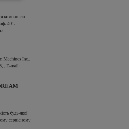
ся компанією
оф. 401.
та:
 Machines Inc.,
 , E-mail:
 DREAM
ість будь-якої
ному сервісному