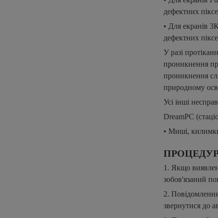
дефектних піксе
• Для екранів 3
дефектних піксе
У разі протіканн
проникнення пр
проникнення слі
природному осв
Усі інші неспра
DreamPC (стаціо
• Миші, килимки
ПРОЦЕДУР
1. Якщо виявлен
зобов'язаний по
2. Повідомлення
звернутися до а