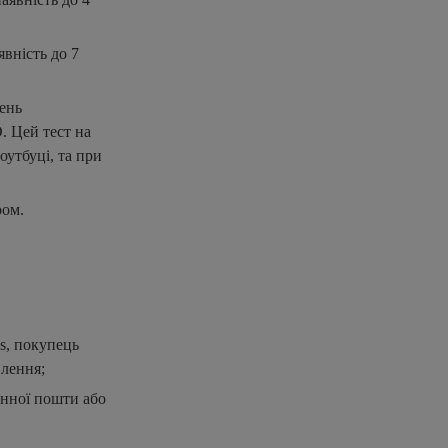
явність до 7
вень
. Цей тест на
оутбуці, та при
ром.
s, покупець
влення;
онної пошти або