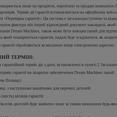
поширюється лише на продукти, вироблені та продані компанією 
партнерів. Термін дії гарантії встановлюється на офіційному веб-с
ілі «Перевірка гарантії». Ця система є загальнодоступною та відк
ахунок-фактура або інший відповідний документ накладної, який
панія Dream Machines, також може бути використаний для підтв
на який поширюється гарантія, надалі буде згадуватися, як апарат
гарантії обробляються за вказаною вище електронною адресою.
НИЙ ТЕРМІН:
в гарантійний термін діє з дати, встановленої в пункті 2 Загально
термін гарантії на апаратне забезпечення Dream Machines такий:
ючи Польщу)
сяці, з наступними винятками для окремих деталей:
 (шість) місяців гарантії;
пікселів дисплей буде замінено лише за умови виконання будь-як