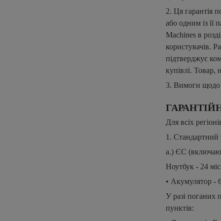
2. Ця гарантія 
або одним із її 
Machines в розд
користувачів. Р
підтверджує ком
купiвлi. Товар, 
3. Вимоги щодо 
ГАРАНТІЙ
Для всіх регіоні
1. Стандартний 
a.) ЄС (включа
Ноутбук - 24 мі
• Акумулятор - 6
У разі поганих 
пунктiв: