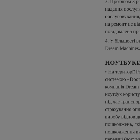
3. Протягом 3 р
надання послуги
обслуговування,
на ремонт не ві
повідомлена про
4. У більшості 
Dream Machines.
НОУТБУКИ
• На території 
системою «Door 
компанія Dream 
ноутбук користу
під час транспо
страхування опл
виробу відповід
пошкоджень, які
пошкодження вир
передачі (докум