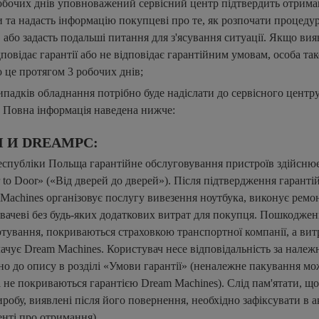
обочих днів уповноважений сервісний центр підтвердить отрима
 та надасть інформацію покупцеві про те, як розпочати процеду
 або задасть подальші питання для з'ясування ситуації. Якщо вия
дповідає гарантії або не відповідає гарантійним умовам, особа та
 це протягом 3 робочих днів;
випадків обладнання потрібно буде надіслати до сервісного центру
 Повна інформація наведена нижче:
 И DREAMPC:
Республіки Польща гарантійне обслуговування пристроїв здійснює
to Door» («Від дверей до дверей»). Після підтвердження гаранті
Machines організовує послугу вивезення ноутбука, виконує ремон
вачеві без будь-яких додаткових витрат для покупця. Пошкодже
ртування, покриваються страховкою транспортної компанії, а вит
ачує Dream Machines. Користувач несе відповідальність за належ
но до опису в розділі «Умови гарантії» (неналежне пакування мо
 не покриваються гарантією Dream Machines). Слід пам'ятати, що 
обу, виявлені після його повернення, необхідно зафіксувати в а
енті про отримання).