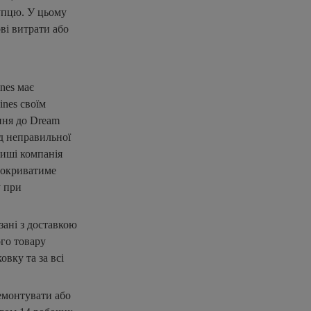
упцю. У цьому
ві витрати або
nes має
nes своїм
ння до Dream
д неправильної
миші компанія
 покриватиме
у при
зані з доставкою
го товару
вку та за всі
емонтувати або