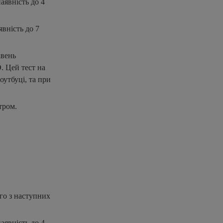
аявність до 4
явність до 7
івень
. Цей тест на
оутбуці, та при
тром.
ого з наступних
аявність до 4