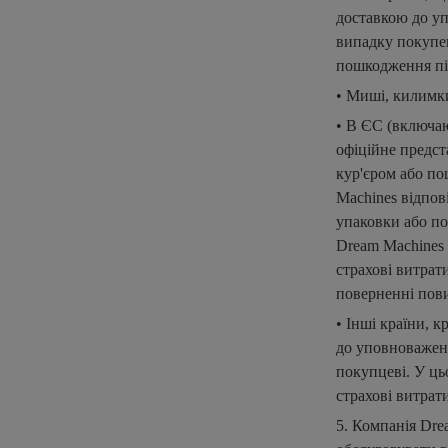
доставкою до уп
випадку покупец
пошкодження пі
• Миші, килимки
• В ЄС (включа
офіційне предст
кур'єром або по
Machines відпов
упаковки або по
Dream Machines 
страхові витрат
поверненні пови
• Інші країни, к
до уповноважено
покупцеві. У ць
страхові витрат
5. Компанія Dre