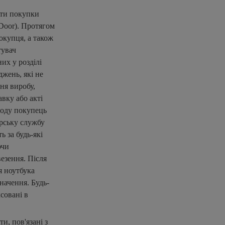
ати покупки
-Door). Протягом
окупця, а також
тувач
их у розділі
жень, які не
ня виробу,
авку або акті
іоду покупець
єрську службу
 за будь-які
ючи
езення. Після
я ноутбука
начення. Будь-
совані в
и, пов'язані з