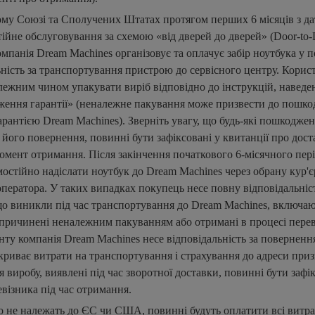
ому Союзі та Сполучених Штатах протягом перших 6 місяців з д
тійне обслуговування за схемою «від дверей до дверей» (Door-to
омпанія Dream Machines організовує та оплачує забір ноутбука у п
ьність за транспортування пристрою до сервісного центру. Корис
лежним чином упакувати виріб відповідно до інструкцій, наведен
ення гарантії» (неналежне пакування може призвести до пошкод
рантією Dream Machines). Зверніть увагу, що будь-які пошкоджен
с його повернення, повинні бути зафіксовані у квитанції про дост
мент отримання. Після закінчення початкового 6-місячного пер
мостійно надіслати ноутбук до Dream Machines через обрану кур'
ператора. У таких випадках покупець несе повну відповідальність
о виникли під час транспортування до Dream Machines, включа
причинені неналежним пакуванням або отримані в процесі перев
ту компанія Dream Machines несе відповідальність за поверненн
криває витрати на транспортування і страхування до адреси приз
 виробу, виявлені під час зворотної доставки, повинні бути зафік
візника під час отримання.
що не належать до ЄС чи США, повинні будуть оплатити всі витрат