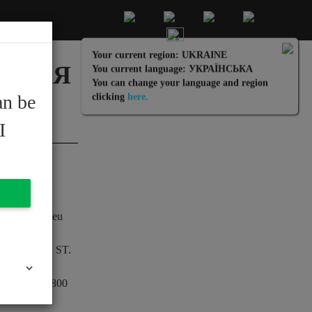
Your current region: UKRAINE
И ДЛЯ
You current language: УКРАЇНСЬКA
You can change your language and region
an be
clicking
here.
I
ammachines.eu
м офісом у
 суд для М. ST.
м KRS
сплачений 800