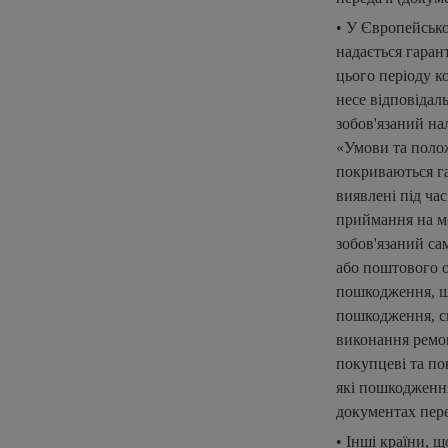
• У Європейськ
надається гаран
цього періоду к
несе відповідал
зобов'язаний на
«Умови та полож
покриваються га
виявлені під ча
приймання на мо
зобов'язаний са
або поштового о
пошкодження, щ
пошкодження, с
виконання ремон
покупцеві та по
які пошкодження
документах пере
• Інші країни, 