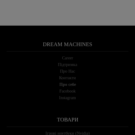
DREAM MACHINES
Career
Підтримка
Про Нас
Контакти
Про себе
Facebook
Instagram
ТОВАРИ
Ігрові ноутбуки (Nvidia)