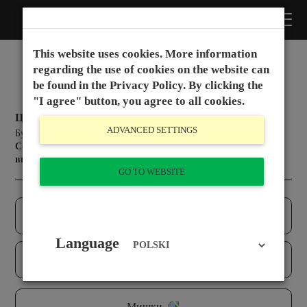
This website uses cookies. More information
Your current region: UKRAINE
ДРАЙВЕРА
regarding the use of cookies on the website can
You current language: УКРАЇНСЬКA
be found in the Privacy Policy. By clicking the
You can change your language and region clicking
here.
"I agree" button, you agree to all cookies.
ЦЕНТР ЗАВАНТАЖЕННЯ ДРАЙВЕРІВ
ADVANCED SETTINGS
Будь ласка, виберіть тип та модель вашого продукту зі списку.
Серійний номер можна знайти на нижній частині корпусу
виробу або на коробці.
GO TO WEBSITE
Ноутбуки
Language
клавіатури
Мишки