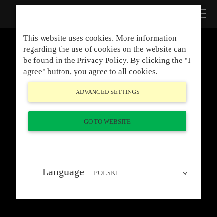
This website uses cookies. More information
Your current region: UKRAINE
regarding the use of cookies on the website can
You current language: УКРАЇНСЬКA
be found in the Privacy Policy. By clicking the "I
You can change your language and region clicking
here.
agree" button, you agree to all cookies.
ADVANCED SETTINGS
GO TO WEBSITE
Language