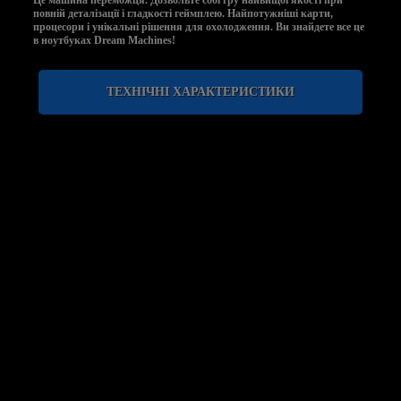
Це машина переможця. Дозвольте собі гру найвищої якості при
повній деталізації і гладкості геймплею. Найпотужніші карти,
процесори і унікальні рішення для охолодження. Ви знайдете все це
в ноутбуках Dream Machines!
ТЕХНІЧНІ ХАРАКТЕРИСТИКИ